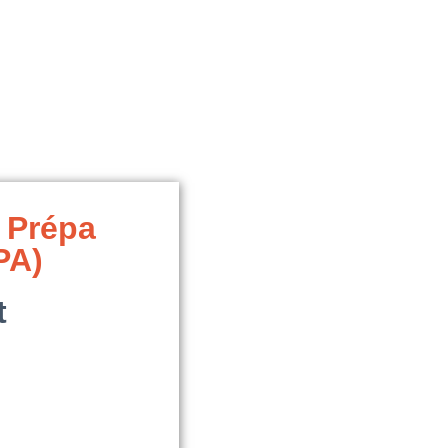
 Prépa
PA)
t