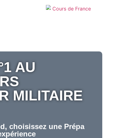
°1 AU
RS
R MILITAIRE
d, choisissez une Prépa
expérience​