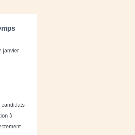
Temps
 janvier
 candidats
tion à
rectement