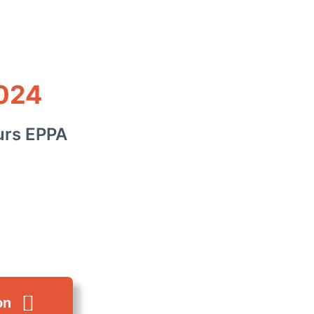
024
ours EPPA
on